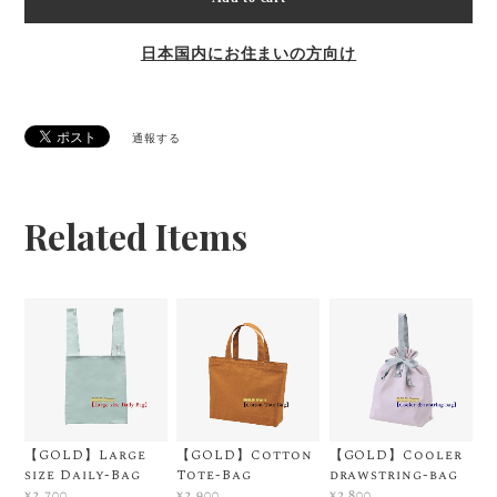
日本国内にお住まいの方向け
通報する
Related Items
【GOLD】Large
【GOLD】Cotton
【GOLD】Cooler
size Daily-Bag
Tote-Bag
drawstring-bag
¥2,700
¥2,900
¥2,800