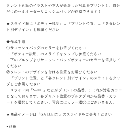
タレント直筆のイラストや本人が撮影した写真をプリントし、自分
だけのセミオーダーサコッシュバッグが作成できます！
★スライド順に『ボディー説明』→『プリント位置』→『各タレン
ト別デザイン』を確認ください
◆作成手順
①サコッシュバッグのカラーをお選びください
・『ボディー説明』のスライドをタップし参照ください
・下のプルタブよりサコッシュバッグボディーのカラーを選択して
ください
②タレントのデザインを付ける位置をお選びください
・『プリント位置』と『各タレント別デザイン』のスライドをタッ
プしご参照ください
・スライド内「S-001」などがプリントの品番、( )内が対応カラー
となっております。各プリント位置のプルタブ内から品番（カラ
ー）を選択してください。写真にはカラー選択はございません。
★商品イメージは『GALLERY』のスライドをご参考ください
●品番