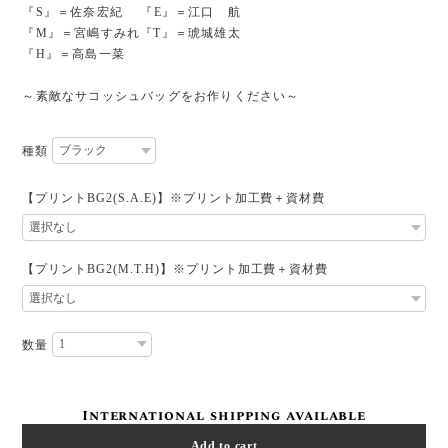
『S』＝佐奈宏紀 『E』＝江口 航
『M』＝宮嶋すみれ『T』＝琥城雄太
『H』＝高島一菜
～素敵なサコッシュバッグをお作りください～
種類
【プリントBG2(S.A.E)】※プリント加工費＋資材費
【プリントBG2(M.T.H)】※プリント加工費＋資材費
数量
International shipping available
Add to cart