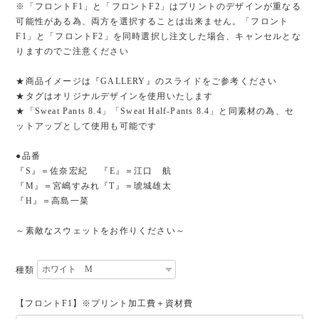
※「フロントF1」と「フロントF2」はプリントのデザインが重なる
可能性がある為、両方を選択することは出来ません。「フロント
F1」と「フロントF2」を同時選択し注文した場合、キャンセルとな
りますのでご注意ください
★商品イメージは『GALLERY』のスライドをご参考ください
★タグはオリジナルデザインを使用いたします
★「Sweat Pants 8.4」「Sweat Half-Pants 8.4」と同素材の為、セ
ットアップとして使用も可能です
●品番
『S』＝佐奈宏紀 『E』＝江口 航
『M』＝宮嶋すみれ『T』＝琥城雄太
『H』＝高島一菜
～素敵なスウェットをお作りください～
種類
【フロントF1】※プリント加工費＋資材費