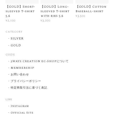
【GOLD】Short-
【GOLD】Long-
【GOLD】Cotton
sleeved T-shirt
sleeved T-shirt
Baseball-shirt
5.6
ｗith ribs 5.6
¥3,500
¥2,100
¥3,200
CATEGORY
SILVER
GOLD
GUIDE
3WAYS CREATION EC-SHOPについて
MEMBERSHIP
お問い合わせ
プライバシーポリシー
特定商取引法に基づく表記
LINK
Instagram
Official Site