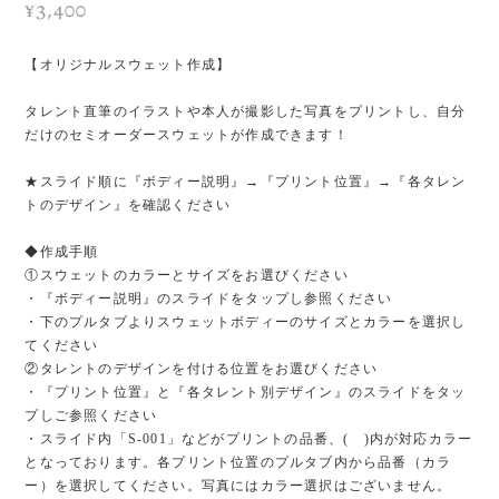
¥3,400
【オリジナルスウェット作成】
タレント直筆のイラストや本人が撮影した写真をプリントし、自分
だけのセミオーダースウェットが作成できます！
★スライド順に『ボディー説明』→『プリント位置』→『各タレン
トのデザイン』を確認ください
◆作成手順
①スウェットのカラーとサイズをお選びください
・『ボディー説明』のスライドをタップし参照ください
・下のプルタブよりスウェットボディーのサイズとカラーを選択し
てください
②タレントのデザインを付ける位置をお選びください
・『プリント位置』と『各タレント別デザイン』のスライドをタッ
プしご参照ください
・スライド内「S-001」などがプリントの品番、( )内が対応カラー
となっております。各プリント位置のプルタブ内から品番（カラ
ー）を選択してください。写真にはカラー選択はございません。