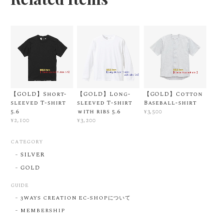
【GOLD】Short-
【GOLD】Long-
【GOLD】Cotton
sleeved T-shirt
sleeved T-shirt
Baseball-shirt
5.6
ｗith ribs 5.6
¥3,500
¥2,100
¥3,200
CATEGORY
SILVER
GOLD
GUIDE
3WAYS CREATION EC-SHOPについて
MEMBERSHIP