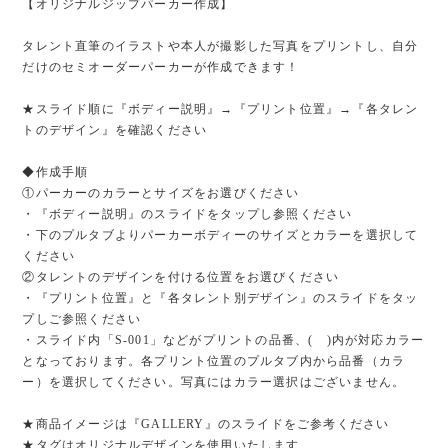
【オリジナルジップパーカー作成】
タレント直筆のイラストや本人が撮影した写真をプリントし、自分
だけのセミオーダーパーカーが作成できます！
★スライド順に『ボディー説明』→『プリント位置』→『各タレン
トのデザイン』を確認ください
◆作成手順
①パーカーのカラーとサイズをお選びください
・『ボディー説明』のスライドをタップし参照ください
・下のプルタブよりパーカーボディーのサイズとカラーを選択して
ください
②タレントのデザインを付ける位置をお選びください
・『プリント位置』と『各タレント別デザイン』のスライドをタッ
プしご参照ください
・スライド内「S-001」などがプリントの品番、( )内が対応カラー
となっております。各プリント位置のプルタブ内から品番（カラ
ー）を選択してください。写真にはカラー選択はございません。
★商品イメージは『GALLERY』のスライドをご参考ください
★タグはオリジナルデザインを使用いたします