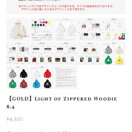
【GOLD】Light of Zippered Ｈoodie
8.4
¥4,500