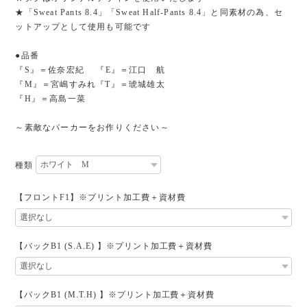
★「Sweat Pants 8.4」「Sweat Half-Pants 8.4」と同素材の為、セ
ットアップとして使用も可能です
●品番
『S』＝佐奈宏紀 『E』＝江口 航
『M』＝宮嶋すみれ『T』＝琥城雄太
『H』＝高島一菜
～素敵なパーカーをお作りください～
種類
【フロントF1】※プリント加工費＋資材費
【バックB1 (S.A.E) 】※プリント加工費＋資材費
【バックB1 (M.T.H) 】※プリント加工費＋資材費